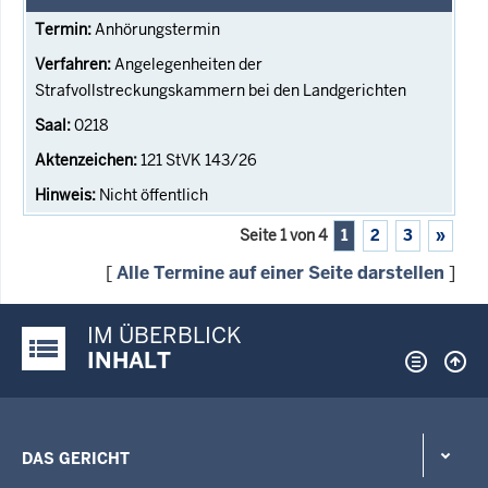
Anhörungstermin
Angelegenheiten der
Strafvollstreckungskammern bei den Landgerichten
0218
121 StVK 143/26
Nicht öffentlich
Seite 1 von 4
1
2
3
»
[
Alle Termine auf einer Seite darstellen
]
IM ÜBERBLICK
Justiz-Portal im Überblick:
INHALT
DAS GERICHT