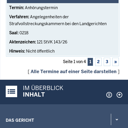
Anhörungstermin
Angelegenheiten der
Strafvollstreckungskammern bei den Landgerichten
0218
121 StVK 143/26
Nicht öffentlich
Seite 1 von 4
1
2
3
»
[
Alle Termine auf einer Seite darstellen
]
IM ÜBERBLICK
Justiz-Portal im Überblick:
INHALT
DAS GERICHT