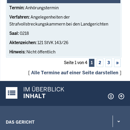
Anhörungstermin
Angelegenheiten der
Strafvollstreckungskammern bei den Landgerichten
0218
121 StVK 143/26
Nicht öffentlich
Seite 1 von 4
1
2
3
»
[
Alle Termine auf einer Seite darstellen
]
IM ÜBERBLICK
Justiz-Portal im Überblick:
INHALT
DAS GERICHT