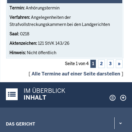
Anhörungstermin
Angelegenheiten der
Strafvollstreckungskammern bei den Landgerichten
0218
121 StVK 143/26
Nicht öffentlich
Seite 1 von 4
1
2
3
»
[
Alle Termine auf einer Seite darstellen
]
IM ÜBERBLICK
Justiz-Portal im Überblick:
INHALT
DAS GERICHT