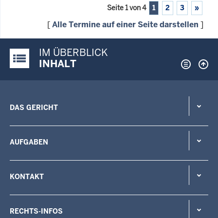
Seite 1 von 4
1
2
3
»
[
Alle Termine auf einer Seite darstellen
]
IM ÜBERBLICK
Justiz-Portal im Überblick:
INHALT
DAS GERICHT
AUFGABEN
KONTAKT
RECHTS-INFOS