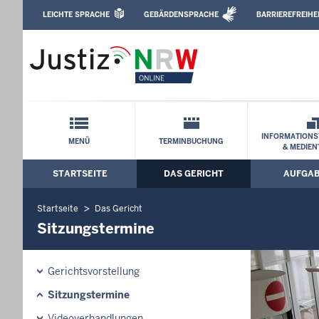
Direkt zum Inhalt
LEICHTE SPRACHE
GEBÄRDENSPRACHE
BARRIEREFREIHE
Leichte Sprache, Gebärdensprachenvideo u
Landgericht Köln: Sitzungstermine
Schnellnavigation mit Volltext-Suche
INFORMATIONS
MENÜ
TERMINBUCHUNG
& MEDIEN
STARTSEITE
DAS GERICHT
AUFGA
Hauptmenü: Hauptnavigation
Startseite
Das Gericht
Sitzungstermine
Gerichtsvorstellung
Sitzungstermine
Videoverhandlungen