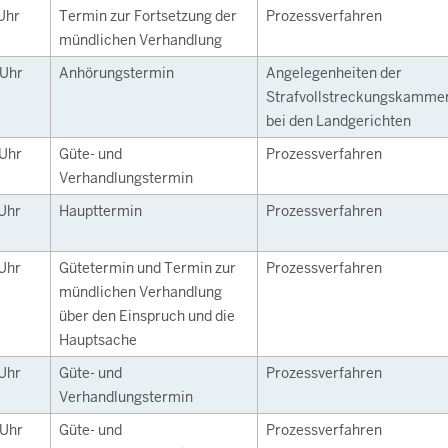
Uhr
Termin zur Fortsetzung der
Prozessverfahren
mündlichen Verhandlung
Uhr
Anhörungstermin
Angelegenheiten der
Strafvollstreckungskamme
bei den Landgerichten
Uhr
Güte- und
Prozessverfahren
Verhandlungstermin
Uhr
Haupttermin
Prozessverfahren
Uhr
Gütetermin und Termin zur
Prozessverfahren
mündlichen Verhandlung
über den Einspruch und die
Hauptsache
Uhr
Güte- und
Prozessverfahren
Verhandlungstermin
Uhr
Güte- und
Prozessverfahren