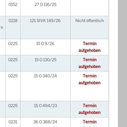
0152
27 O 116/25
0218
121 StVK 149/26
Nicht öffentlich
rn
0225
15 O 9/26
Termin
aufgehoben
0225
15 O 130/25
Termin
aufgehoben
0225
15 O 340/24
Termin
aufgehoben
0225
15 O 494/23
Termin
aufgehoben
0231
36 O 388/24
Termin