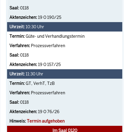
0118
19 O 190/25
10:30
Uhr
Güte- und Verhandlungstermin
Prozessverfahren
0118
19 O 157/25
11:30
Uhr
GT, VerhT, TzB
Prozessverfahren
0118
19 O 76/26
Termin aufgehoben
Im Saal 0120