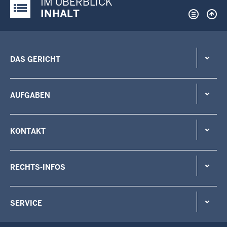
IM ÜBERBLICK
Justiz-Portal im Überblick:
INHALT
DAS GERICHT
AUFGABEN
KONTAKT
RECHTS-INFOS
SERVICE