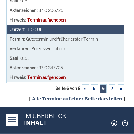
0151
37 O 206/25
Termin aufgehoben
11:00
Uhr
Gütetermin und früher erster Termin
Prozessverfahren
0151
37 O 347/25
Termin aufgehoben
Seite 6 von 8
«
5
6
7
»
[
Alle Termine auf einer Seite darstellen
]
IM ÜBERBLICK
Justiz-Portal im Überblick:
INHALT