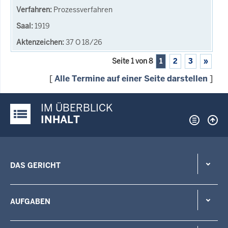
Prozessverfahren
1919
37 O 18/26
Seite 1 von 8
1
2
3
»
[
Alle Termine auf einer Seite darstellen
]
IM ÜBERBLICK
Justiz-Portal im Überblick:
INHALT
DAS GERICHT
AUFGABEN