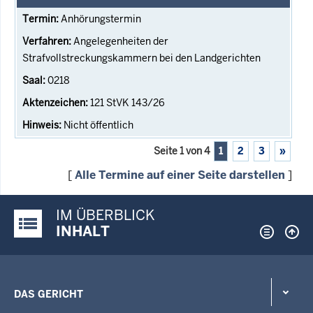
Anhörungstermin
Angelegenheiten der
Strafvollstreckungskammern bei den Landgerichten
0218
121 StVK 143/26
Nicht öffentlich
Seite 1 von 4
1
2
3
»
[
Alle Termine auf einer Seite darstellen
]
IM ÜBERBLICK
Justiz-Portal im Überblick:
INHALT
DAS GERICHT