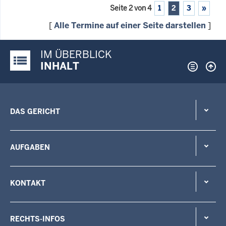
Seite 2 von 4
1
2
3
»
[
Alle Termine auf einer Seite darstellen
]
IM ÜBERBLICK
Justiz-Portal im Überblick:
INHALT
DAS GERICHT
AUFGABEN
KONTAKT
RECHTS-INFOS