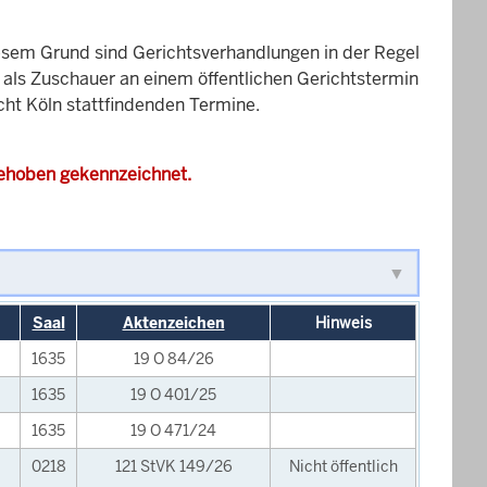
esem Grund sind Gerichtsverhandlungen in der Regel
it als Zuschauer an einem öffentlichen Gerichtstermin
cht Köln stattfindenden Termine.
gehoben gekennzeichnet.
Saal
Aktenzeichen
Hinweis
1635
19 O 84/26
1635
19 O 401/25
1635
19 O 471/24
0218
121 StVK 149/26
Nicht öffentlich