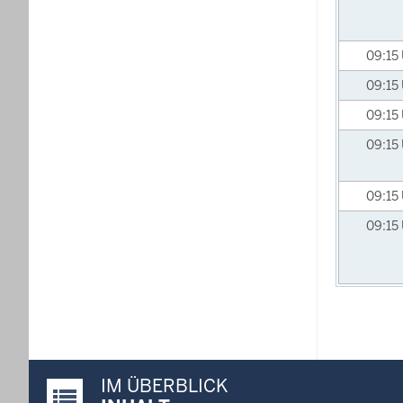
09:15
09:15
09:15
09:15
09:15
09:15
IM ÜBERBLICK
Justiz-Portal im Überblick: