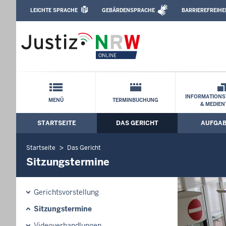
Direkt zum Inhalt
LEICHTE SPRACHE
GEBÄRDENSPRACHE
BARRIEREFREIHE
Leichte Sprache, Gebärdensprachenvideo u
Landgericht Köln: Sitzungstermine
Schnellnavigation mit Volltext-Suche
INFORMATIONS
MENÜ
TERMINBUCHUNG
& MEDIEN
STARTSEITE
DAS GERICHT
AUFGA
Hauptmenü: Hauptnavigation
Startseite
Das Gericht
Sitzungstermine
Gerichtsvorstellung
Sitzungstermine
Videoverhandlungen