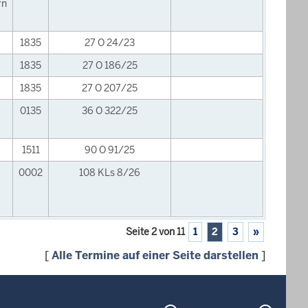
rn
1835
27 O 24/23
1835
27 O 186/25
1835
27 O 207/25
0135
36 O 322/25
1511
90 O 91/25
0002
108 KLs 8/26
Seite 2 von 11
1
2
3
»
[
Alle Termine auf einer Seite darstellen
]