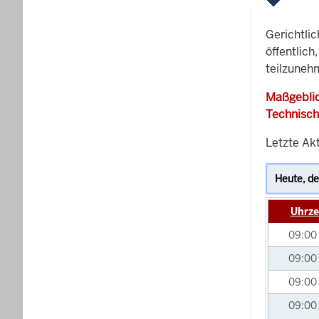
Gerichtli
öffentlich
teilzunehm
Maßgeblic
Technisch
Letzte Akt
Uhrze
09:00
09:00
09:00
09:00