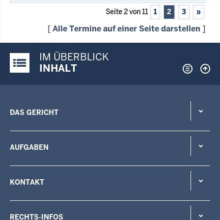
Seite 2 von 11
1
2
3
»
[
Alle Termine auf einer Seite darstellen
]
IM ÜBERBLICK
Justiz-Portal im Überblick:
INHALT
DAS GERICHT
AUFGABEN
KONTAKT
RECHTS-INFOS