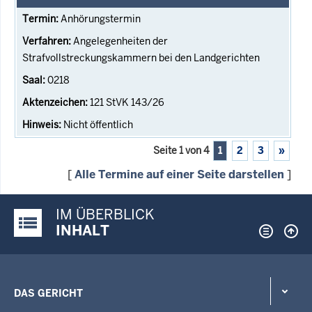
Anhörungstermin
Angelegenheiten der
Strafvollstreckungskammern bei den Landgerichten
0218
121 StVK 143/26
Nicht öffentlich
Seite 1 von 4
1
2
3
»
[
Alle Termine auf einer Seite darstellen
]
IM ÜBERBLICK
Justiz-Portal im Überblick:
INHALT
DAS GERICHT