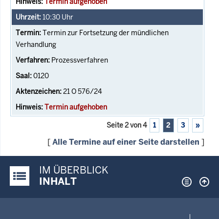
Termin aufgehoben
10:30
Uhr
Termin zur Fortsetzung der mündlichen
Verhandlung
Prozessverfahren
0120
21 O 576/24
Termin aufgehoben
Seite 2 von 4
1
2
3
»
[
Alle Termine auf einer Seite darstellen
]
IM ÜBERBLICK
Justiz-Portal im Überblick:
INHALT