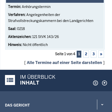
Anhörungstermin
Angelegenheiten der
Strafvollstreckungskammern bei den Landgerichten
0218
121 StVK 143/26
Nicht öffentlich
Seite 1 von 4
1
2
3
»
[
Alle Termine auf einer Seite darstellen
]
IM ÜBERBLICK
Justiz-Portal im Überblick:
INHALT
DAS GERICHT