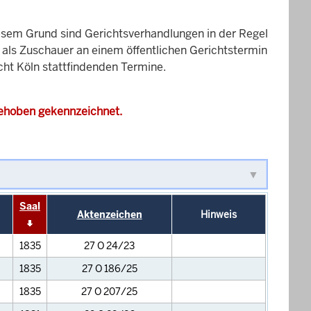
esem Grund sind Gerichtsverhandlungen in der Regel
it als Zuschauer an einem öffentlichen Gerichtstermin
cht Köln stattfindenden Termine.
gehoben gekennzeichnet.
Saal
Aktenzeichen
Hinweis
1835
27 O 24/23
1835
27 O 186/25
1835
27 O 207/25