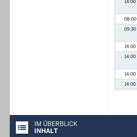
14:00
08:0
09:30
14:00
14:00
14:00
14:00
IM ÜBERBLICK
Justiz-Portal im Überblick:
INHALT