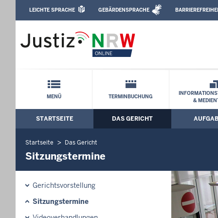
Direkt zum Inhalt
LEICHTE SPRACHE
GEBÄRDENSPRACHE
BARRIEREFREIHE
Leichte Sprache, Gebärdensprachenvideo u
Landgericht Köln: Sitzungstermine
Schnellnavigation mit Volltext-Suche
INFORMATIONS
MENÜ
TERMINBUCHUNG
& MEDIEN
STARTSEITE
DAS GERICHT
AUFGA
Hauptmenü: Hauptnavigation
Startseite
Das Gericht
Sitzungstermine
Gerichtsvorstellung
Sitzungstermine
Videoverhandlungen