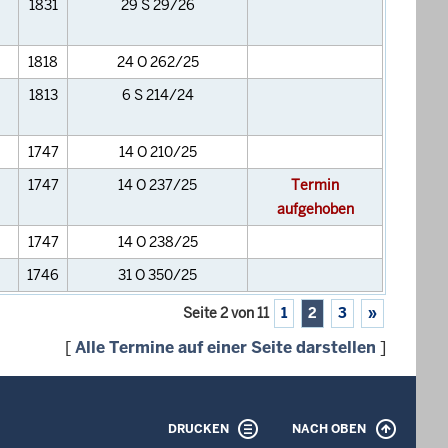
1831
29 S 29/26
1818
24 O 262/25
1813
6 S 214/24
1747
14 O 210/25
1747
14 O 237/25
Termin
aufgehoben
1747
14 O 238/25
1746
31 O 350/25
Seite 2 von 11
1
2
3
»
[
Alle Termine auf einer Seite darstellen
]
DRUCKEN
NACH OBEN