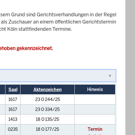
esem Grund sind Gerichtsverhandlungen in der Regel
it als Zuschauer an einem öffentlichen Gerichtstermin
cht Köln stattfindenden Termine.
gehoben gekennzeichnet.
Saal
Aktenzeichen
Hinweis
1617
23 O 244/25
1617
23 O 334/25
1413
18 O 135/25
0235
18 O 177/25
Termin