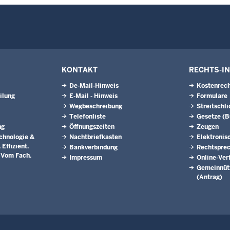
KONTAKT
RECHTS-I
De-Mail-Hinweis
Kostenrech
ilung
E-Mail - Hinweis
Formulare
Wegbeschreibung
Streitschl
Telefonliste
Gesetze (
ng
Öffnungszeiten
Zeugen
chnologie &
Nachtbriefkasten
Elektronis
Effizient.
Bankverbindung
Rechtspre
. Vom Fach.
Impressum
Online-Ver
Gemeinnütz
(Antrag)