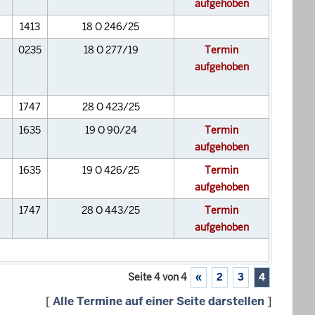
aufgehoben
1413
18 O 246/25
0235
18 O 277/19
Termin
aufgehoben
1747
28 O 423/25
1635
19 O 90/24
Termin
aufgehoben
1635
19 O 426/25
Termin
aufgehoben
1747
28 O 443/25
Termin
aufgehoben
Seite 4 von 4
«
2
3
4
[
Alle Termine auf einer Seite darstellen
]