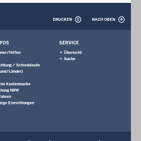
DRUCKEN
NACH OBEN
NFOS
SERVICE
ner/Hilfen
Übersicht
Suche
ichtung / Schiedsleute
Bund/Länder)
che Kostenmarke
chung NRW
fahren
ige Einrichtungen