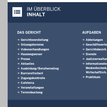
IM ÜBERBLICK
Justiz-Portal im Überblick:
INHALT
DAS GERICHT
AUFGABEN
Gerichtsvorstellung
Abteilungen
Sitzungstermine
Geschäftsverte
Videoverhandlungen
Gerichtsbezirk
Hauswegweiser
Dienste
Presse
Justizverwaltu
Aktuelles
Informationste
Medientechnik. 
Ausbildung/Berufseinstieg
Wirtschaftlich
Barrierefreiheit
Praktikum
Zugangskontrolle
Cafeteria
Veranstaltungen
Terminbuchung