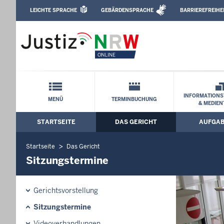
Direkt zum Inhalt
LEICHTE SPRACHE
GEBÄRDENSPRACHE
BARRIEREFREIHE
Leichte Sprache, Gebärdensprachenvideo u
Landgericht Köln: Sitzungstermine
Schnellnavigation mit Volltext-Suche
INFORMATIONS
MENÜ
TERMINBUCHUNG
& MEDIEN
STARTSEITE
DAS GERICHT
AUFGA
Hauptmenü: Hauptnavigation
Startseite
Das Gericht
Sitzungstermine
Gerichtsvorstellung
Sitzungstermine
Videoverhandlungen