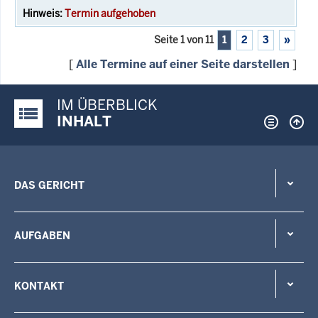
Termin aufgehoben
Seite 1 von 11
1
2
3
»
[
Alle Termine auf einer Seite darstellen
]
IM ÜBERBLICK
Justiz-Portal im Überblick:
INHALT
DAS GERICHT
AUFGABEN
KONTAKT