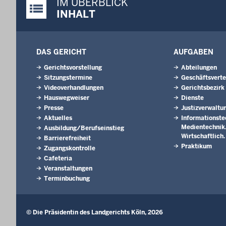
IM ÜBERBLICK
Justiz-Portal im Überblick:
INHALT
DAS GERICHT
AUFGABEN
Gerichtsvorstellung
Abteilungen
Sitzungstermine
Geschäftsverte
Videoverhandlungen
Gerichtsbezirk
Hauswegweiser
Dienste
Presse
Justizverwaltu
Aktuelles
Informationste
Medientechnik. 
Ausbildung/Berufseinstieg
Wirtschaftlich
Barrierefreiheit
Praktikum
Zugangskontrolle
Cafeteria
Veranstaltungen
Terminbuchung
© Die Präsidentin des Landgerichts Köln, 2026