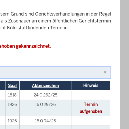
esem Grund sind Gerichtsverhandlungen in der Regel
it als Zuschauer an einem öffentlichen Gerichtstermin
cht Köln stattfindenden Termine.
gehoben gekennzeichnet.
Saal
Aktenzeichen
Hinweis
1818
24 O 262/25
1926
15 O 29/26
Termin
aufgehoben
1926
15 O 94/25