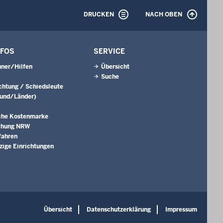
DRUCKEN
NACH OBEN
NFOS
SERVICE
ner/Hilfen
Übersicht
Suche
ichtung / Schiedsleute
Bund/Länder)
che Kostenmarke
chung NRW
fahren
ige Einrichtungen
Übersicht
Datenschutzerklärung
Impressum