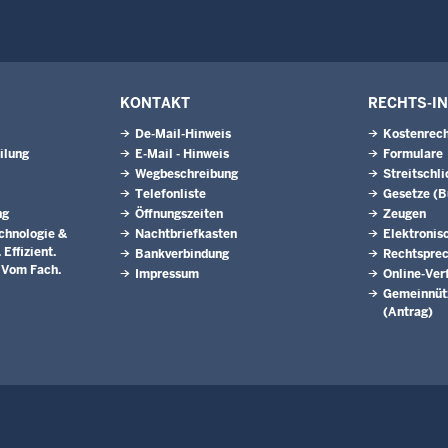
KONTAKT
RECHTS-I
De-Mail-Hinweis
Kostenrech
ilung
E-Mail - Hinweis
Formulare
Wegbeschreibung
Streitschl
Telefonliste
Gesetze (
ng
Öffnungszeiten
Zeugen
chnologie &
Nachtbriefkasten
Elektronis
Effizient.
Bankverbindung
Rechtspre
. Vom Fach.
Impressum
Online-Ver
Gemeinnütz
(Antrag)