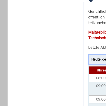
Gerichtli
öffentlich
teilzunehm
Maßgeblic
Technisch
Letzte Akt
Uhrze
08:0
09:0
09:0