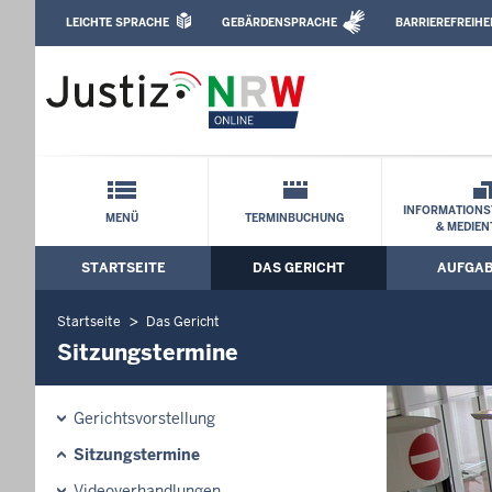
Direkt zum Inhalt
LEICHTE SPRACHE
GEBÄRDENSPRACHE
BARRIEREFREIHE
Leichte Sprache, Gebärdensprachenvideo u
Landgericht Köln: Sitzungstermine
Schnellnavigation mit Volltext-Suche
INFORMATIONS
MENÜ
TERMINBUCHUNG
& MEDIEN
STARTSEITE
DAS GERICHT
AUFGA
Hauptmenü: Hauptnavigation
Startseite
Das Gericht
Sitzungstermine
Gerichtsvorstellung
Sitzungstermine
Videoverhandlungen