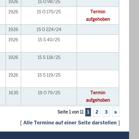
1926
15 O 98/25
1926
15 O 170/25
Termin
aufgehoben
1926
15 O 224/24
1926
15 S 40/25
1926
15 S 118/25
1926
15 S 119/25
1635
19 O 79/25
Termin
aufgehoben
Seite 1 von 11
1
2
3
»
[
Alle Termine auf einer Seite darstellen
]