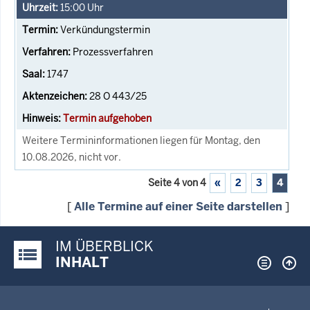
15:00
Uhr
Verkündungstermin
Prozessverfahren
1747
28 O 443/25
Termin aufgehoben
Weitere Termininformationen liegen für Montag, den
10.08.2026, nicht vor.
Seite 4 von 4
«
2
3
4
[
Alle Termine auf einer Seite darstellen
]
IM ÜBERBLICK
Justiz-Portal im Überblick:
INHALT