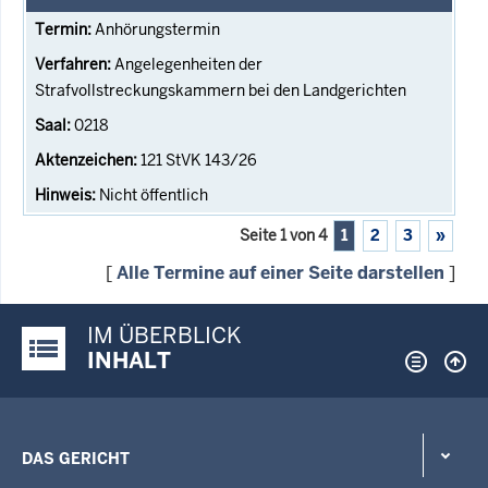
Anhörungstermin
Angelegenheiten der
Strafvollstreckungskammern bei den Landgerichten
0218
121 StVK 143/26
Nicht öffentlich
Seite 1 von 4
1
2
3
»
[
Alle Termine auf einer Seite darstellen
]
IM ÜBERBLICK
Justiz-Portal im Überblick:
INHALT
DAS GERICHT