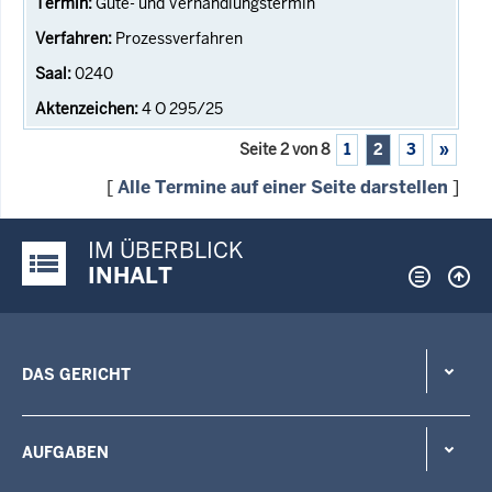
Güte- und Verhandlungstermin
Prozessverfahren
0240
4 O 295/25
Seite 2 von 8
1
2
3
»
[
Alle Termine auf einer Seite darstellen
]
IM ÜBERBLICK
Justiz-Portal im Überblick:
INHALT
DAS GERICHT
AUFGABEN