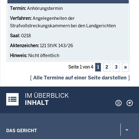
Anhörungstermin
Angelegenheiten der
Strafvollstreckungskammern bei den Landgerichten
0218
121 StVK 143/26
Nicht öffentlich
Seite 1 von 4
1
2
3
»
[
Alle Termine auf einer Seite darstellen
]
IM ÜBERBLICK
Justiz-Portal im Überblick:
INHALT
DAS GERICHT