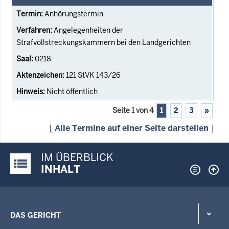
Anhörungstermin
Angelegenheiten der
Strafvollstreckungskammern bei den Landgerichten
0218
121 StVK 143/26
Nicht öffentlich
Seite 1 von 4
1
2
3
»
[
Alle Termine auf einer Seite darstellen
]
IM ÜBERBLICK
Justiz-Portal im Überblick:
INHALT
DAS GERICHT