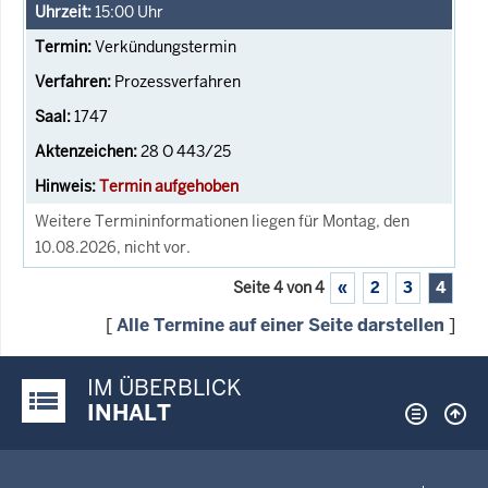
15:00
Uhr
Verkündungstermin
Prozessverfahren
1747
28 O 443/25
Termin aufgehoben
Weitere Termininformationen liegen für Montag, den
10.08.2026, nicht vor.
Seite 4 von 4
«
2
3
4
[
Alle Termine auf einer Seite darstellen
]
IM ÜBERBLICK
Justiz-Portal im Überblick:
INHALT