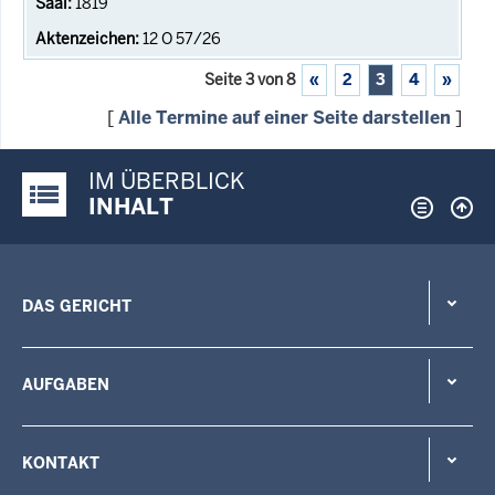
1819
12 O 57/26
Seite 3 von 8
«
2
3
4
»
[
Alle Termine auf einer Seite darstellen
]
IM ÜBERBLICK
Justiz-Portal im Überblick:
INHALT
DAS GERICHT
AUFGABEN
KONTAKT