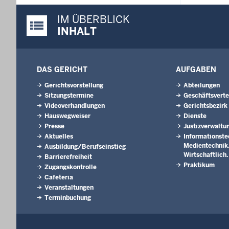
IM ÜBERBLICK
Justiz-Portal im Überblick:
INHALT
DAS GERICHT
AUFGABEN
Gerichtsvorstellung
Abteilungen
Sitzungstermine
Geschäftsverte
Videoverhandlungen
Gerichtsbezirk
Hauswegweiser
Dienste
Presse
Justizverwaltu
Aktuelles
Informationste
Medientechnik. 
Ausbildung/Berufseinstieg
Wirtschaftlich
Barrierefreiheit
Praktikum
Zugangskontrolle
Cafeteria
Veranstaltungen
Terminbuchung