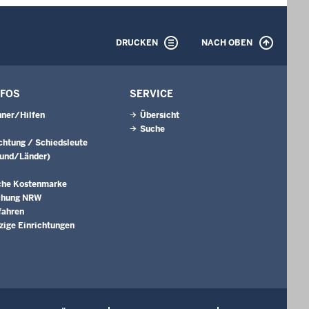
DRUCKEN
NACH OBEN
NFOS
SERVICE
ner/Hilfen
Übersicht
Suche
ichtung / Schiedsleute
Bund/Länder)
che Kostenmarke
chung NRW
fahren
ige Einrichtungen