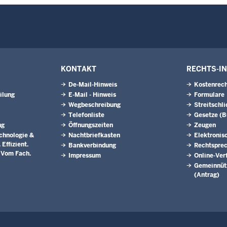
KONTAKT
RECHTS-I
De-Mail-Hinweis
Kostenrech
ilung
E-Mail - Hinweis
Formulare
Wegbeschreibung
Streitschl
Telefonliste
Gesetze (
ng
Öffnungszeiten
Zeugen
chnologie &
Nachtbriefkasten
Elektronis
Effizient.
Bankverbindung
Rechtspre
. Vom Fach.
Impressum
Online-Ver
Gemeinnütz
(Antrag)