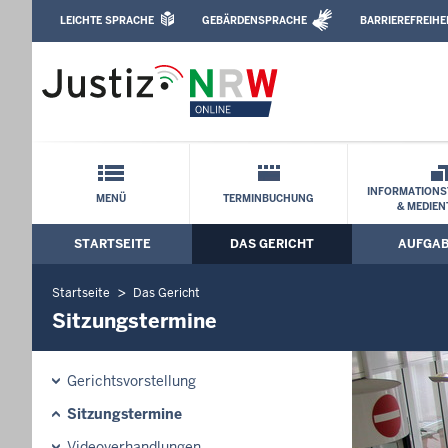
Direkt zum Inhalt
LEICHTE SPRACHE
GEBÄRDENSPRACHE
BARRIEREFREIHE
Leichte Sprache, Gebärdensprachenvideo u
Landgericht Köln: Sitzungstermine
Schnellnavigation mit Volltext-Suche
INFORMATIONS
MENÜ
TERMINBUCHUNG
& MEDIEN
STARTSEITE
DAS GERICHT
AUFGA
Hauptmenü: Hauptnavigation
Startseite
Das Gericht
Sitzungstermine
Gerichtsvorstellung
Sitzungstermine
Videoverhandlungen