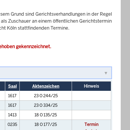
esem Grund sind Gerichtsverhandlungen in der Regel
it als Zuschauer an einem öffentlichen Gerichtstermin
cht Köln stattfindenden Termine.
gehoben gekennzeichnet.
Saal
Aktenzeichen
Hinweis
1617
23 O 244/25
1617
23 O 334/25
1413
18 O 135/25
0235
18 O 177/25
Termin