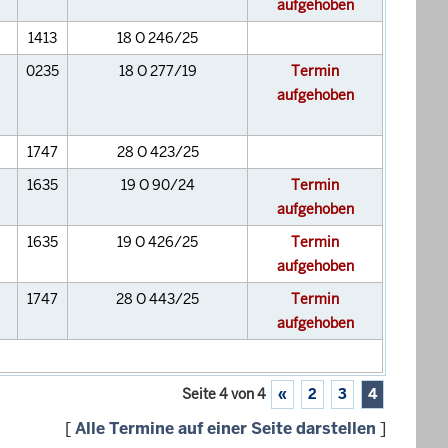
aufgehoben
1413
18 O 246/25
0235
18 O 277/19
Termin
aufgehoben
1747
28 O 423/25
1635
19 O 90/24
Termin
aufgehoben
1635
19 O 426/25
Termin
aufgehoben
1747
28 O 443/25
Termin
aufgehoben
Seite 4 von 4
«
2
3
4
[
Alle Termine auf einer Seite darstellen
]