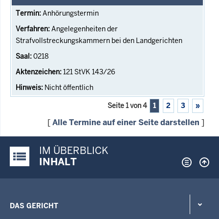
Anhörungstermin
Angelegenheiten der
Strafvollstreckungskammern bei den Landgerichten
0218
121 StVK 143/26
Nicht öffentlich
Seite 1 von 4
1
2
3
»
[
Alle Termine auf einer Seite darstellen
]
IM ÜBERBLICK
Justiz-Portal im Überblick:
INHALT
DAS GERICHT