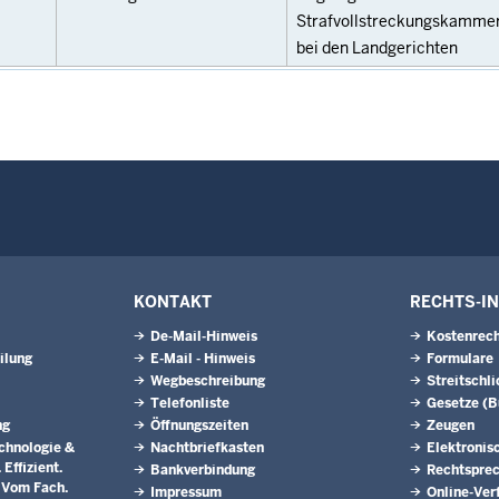
Strafvollstreckungskamme
bei den Landgerichten
KONTAKT
RECHTS-I
De-Mail-Hinweis
Kostenrech
ilung
E-Mail - Hinweis
Formulare
Wegbeschreibung
Streitschl
Telefonliste
Gesetze (
ng
Öffnungszeiten
Zeugen
chnologie &
Nachtbriefkasten
Elektronis
Effizient.
Bankverbindung
Rechtspre
. Vom Fach.
Impressum
Online-Ver