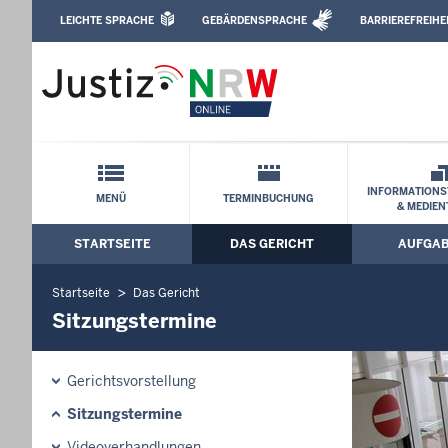
Direkt zum Inhalt
LEICHTE SPRACHE
GEBÄRDENSPRACHE
BARRIEREFREIHE
Leichte Sprache, Gebärdensprachenvideo u
Landgericht Köln: Sitzungstermine
Schnellnavigation mit Volltext-Suche
INFORMATIONS
MENÜ
TERMINBUCHUNG
& MEDIEN
STARTSEITE
DAS GERICHT
AUFGA
Hauptmenü: Hauptnavigation
Startseite
Das Gericht
Sitzungstermine
Gerichtsvorstellung
Sitzungstermine
Videoverhandlungen