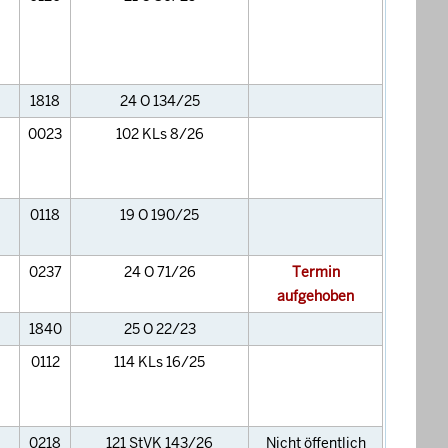
1818
24 O 134/25
0023
102 KLs 8/26
0118
19 O 190/25
0237
24 O 71/26
Termin
aufgehoben
1840
25 O 22/23
0112
114 KLs 16/25
0218
121 StVK 143/26
Nicht öffentlich