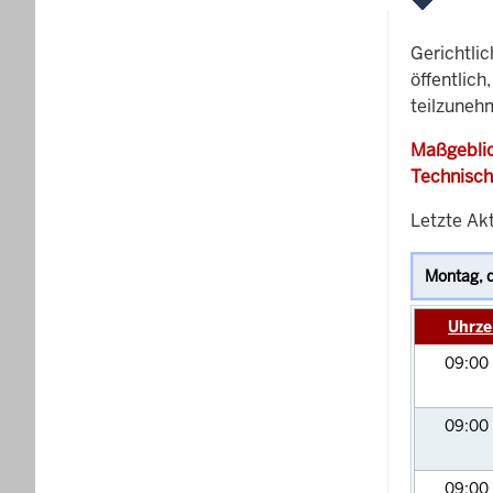
Gerichtli
öffentlich
teilzunehm
Maßgeblic
Technisch
Letzte Akt
Uhrze
09:00
09:00
09:00