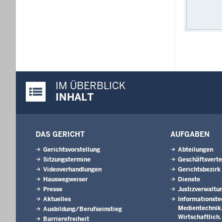
IM ÜBERBLICK
Justiz-Portal im Überblick:
INHALT
DAS GERICHT
AUFGABEN
Gerichtsvorstellung
Abteilungen
Sitzungstermine
Geschäftsverte
Videoverhandlungen
Gerichtsbezirk
Hauswegweiser
Dienste
Presse
Justizverwaltu
Aktuelles
Informationste
Medientechnik. 
Ausbildung/Berufseinstieg
Wirtschaftlich
Barrierefreiheit