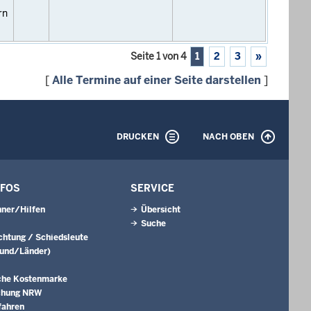
rn
Seite 1 von 4
1
2
3
»
[
Alle Termine auf einer Seite darstellen
]
DRUCKEN
NACH OBEN
NFOS
SERVICE
ner/Hilfen
Übersicht
Suche
ichtung / Schiedsleute
Bund/Länder)
che Kostenmarke
chung NRW
fahren