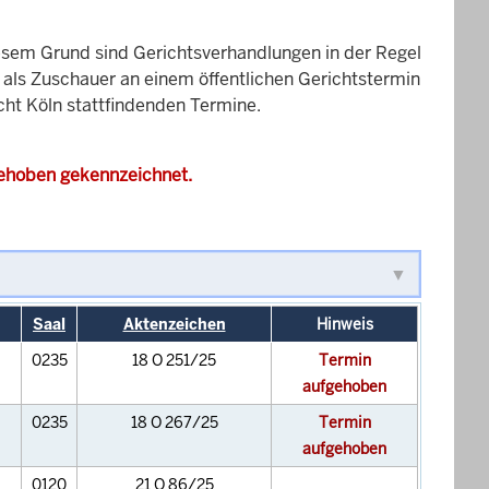
esem Grund sind Gerichtsverhandlungen in der Regel
it als Zuschauer an einem öffentlichen Gerichtstermin
cht Köln stattfindenden Termine.
gehoben gekennzeichnet.
Saal
Aktenzeichen
Hinweis
0235
18 O 251/25
Termin
aufgehoben
0235
18 O 267/25
Termin
aufgehoben
0120
21 O 86/25