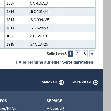
1837
5 O 416/18
1814
16 O 101/26
1814
16 O 334/25
1814
16 O 528/25
1628
20 O 26/26
1919
37 O 18/26
Seite 1 von 8
1
2
3
»
[
Alle Termine auf einer Seite darstellen
]
DRUCKEN
NACH OBEN
NFOS
SERVICE
ner/Hilfen
Übersicht