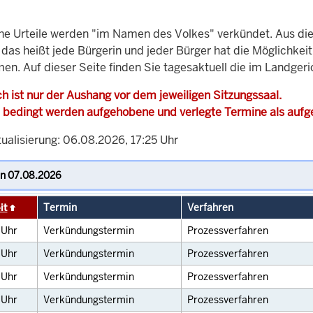
che Urteile werden "im Namen des Volkes" verkündet. Aus di
, das heißt jede Bürgerin und jeder Bürger hat die Möglichke
en. Auf dieser Seite finden Sie tagesaktuell die im Landgeri
h ist nur der Aushang vor dem jeweiligen Sitzungssaal.
 bedingt werden aufgehobene und verlegte Termine als auf
ualisierung: 06.08.2026, 17:25 Uhr
it
Termin
Verfahren
0
Uhr
Verkündungstermin
Prozessverfahren
0
Uhr
Verkündungstermin
Prozessverfahren
0
Uhr
Verkündungstermin
Prozessverfahren
0
Uhr
Verkündungstermin
Prozessverfahren