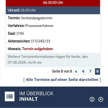
Ab 15:00 Uhr
15:00
Uhr
Verkündungstermin
Prozessverfahren
1745
17 O 242/23
Termin aufgehoben
Weitere Termininformationen liegen für heute, den
07.08.2026, nicht vor.
Seite 8 von 8
«
6
7
8
[
Alle Termine auf einer Seite darstellen
]
IM ÜBERBLICK
Justiz-Portal im Überblick:
INHALT