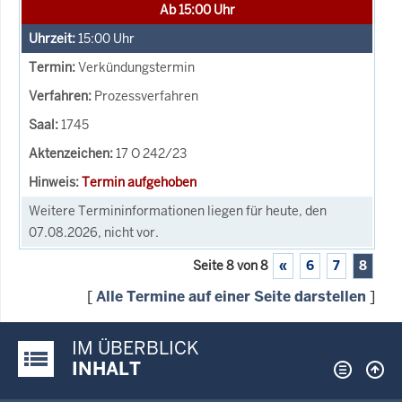
Ab 15:00 Uhr
15:00
Uhr
Verkündungstermin
Prozessverfahren
1745
17 O 242/23
Termin aufgehoben
Weitere Termininformationen liegen für heute, den
07.08.2026, nicht vor.
Seite 8 von 8
«
6
7
8
[
Alle Termine auf einer Seite darstellen
]
IM ÜBERBLICK
Justiz-Portal im Überblick:
INHALT