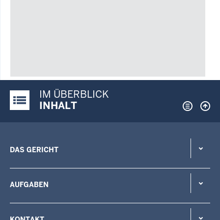
IM ÜBERBLICK
Justiz-Portal im Überblick:
INHALT
DAS GERICHT
AUFGABEN
KONTAKT