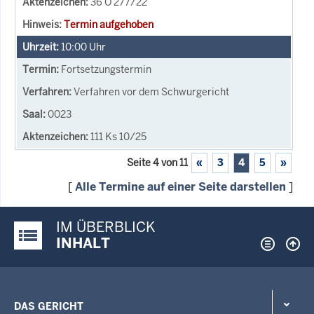
36 O 277/22
Termin aufgehoben
10:00
Uhr
Fortsetzungstermin
Verfahren vor dem Schwurgericht
0023
111 Ks 10/25
Seite 4 von 11
«
3
4
5
»
[
Alle Termine auf einer Seite darstellen
]
IM ÜBERBLICK
Justiz-Portal im Überblick:
INHALT
DAS GERICHT