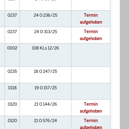
0237
24 O 236/25
Termin
aufgehoben
0237
24 O 313/25
Termin
aufgehoben
0002
108 KLs 12/26
0235
18 O 247/25
0118
19 O 157/25
0120
21 O 144/26
Termin
aufgehoben
0120
21 O 576/24
Termin
aufgehoben