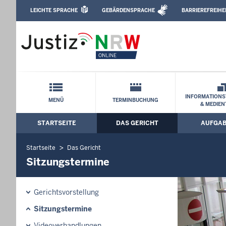
Direkt zum Inhalt
LEICHTE SPRACHE
GEBÄRDENSPRACHE
BARRIEREFREIHE
Leichte Sprache, Gebärdensprachenvideo u
Landgericht Köln: Sitzungstermine
Schnellnavigation mit Volltext-Suche
INFORMATIONS
MENÜ
TERMINBUCHUNG
& MEDIEN
STARTSEITE
DAS GERICHT
AUFGA
Hauptmenü: Hauptnavigation
Startseite
Das Gericht
Sitzungstermine
Gerichtsvorstellung
Sitzungstermine
Videoverhandlungen