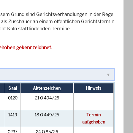
esem Grund sind Gerichtsverhandlungen in der Regel
it als Zuschauer an einem öffentlichen Gerichtstermin
cht Köln stattfindenden Termine.
gehoben gekennzeichnet.
Saal
Aktenzeichen
Hinweis
0120
21 O 494/25
1413
18 O 449/25
Termin
aufgehoben
0237
24 O 85/26