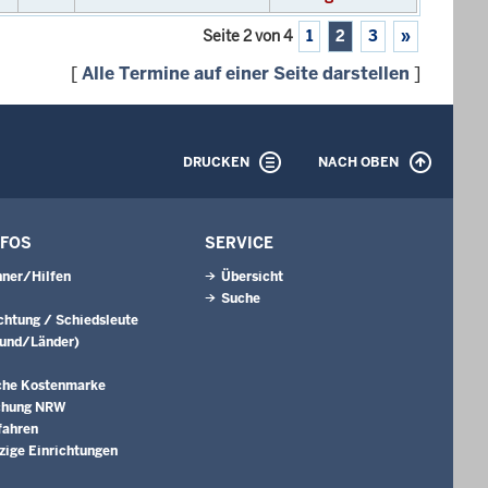
Seite 2 von 4
1
2
3
»
[
Alle Termine auf einer Seite darstellen
]
DRUCKEN
NACH OBEN
NFOS
SERVICE
ner/Hilfen
Übersicht
Suche
ichtung / Schiedsleute
Bund/Länder)
che Kostenmarke
chung NRW
fahren
ige Einrichtungen