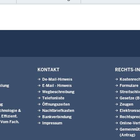
KONTAKT
RECHTS-I
De-Mail-Hinweis
Kostenrech
ilung
E-Mail - Hinweis
Formulare
Wegbeschreibung
Streitschl
Telefonliste
Gesetze (
ng
Öffnungszeiten
Zeugen
chnologie &
Nachtbriefkasten
Elektronis
Effizient.
Bankverbindung
Rechtspre
. Vom Fach.
Impressum
Online-Ver
Gemeinnütz
(Antrag)