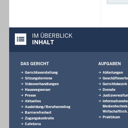
IM ÜBERBLICK
Justiz-Portal im Überblick:
INHALT
DAS GERICHT
AUFGABEN
Gerichtsvorstellung
Abteilungen
Sitzungstermine
Geschäftsverte
Videoverhandlungen
Gerichtsbezirk
Hauswegweiser
Dienste
Presse
Justizverwaltu
Aktuelles
Informationste
Medientechnik. 
Ausbildung/Berufseinstieg
Wirtschaftlich
Barrierefreiheit
Praktikum
Zugangskontrolle
Cafeteria