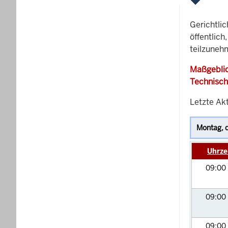
Gerichtli
öffentlich
teilzunehm
Maßgeblic
Technisch
Letzte Akt
Uhrze
09:00
09:00
09:00