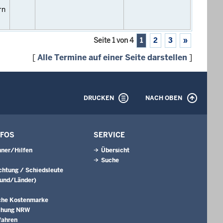
rn
Seite 1 von 4
1
2
3
»
[
Alle Termine auf einer Seite darstellen
]
DRUCKEN
NACH OBEN
NFOS
SERVICE
ner/Hilfen
Übersicht
Suche
ichtung / Schiedsleute
Bund/Länder)
che Kostenmarke
chung NRW
fahren