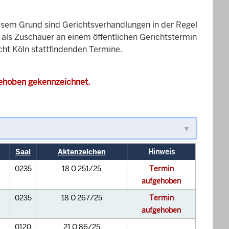
esem Grund sind Gerichtsverhandlungen in der Regel
it als Zuschauer an einem öffentlichen Gerichtstermin
cht Köln stattfindenden Termine.
gehoben gekennzeichnet.
Saal
Aktenzeichen
Hinweis
0235
18 O 251/25
Termin
aufgehoben
0235
18 O 267/25
Termin
aufgehoben
0120
21 O 86/25