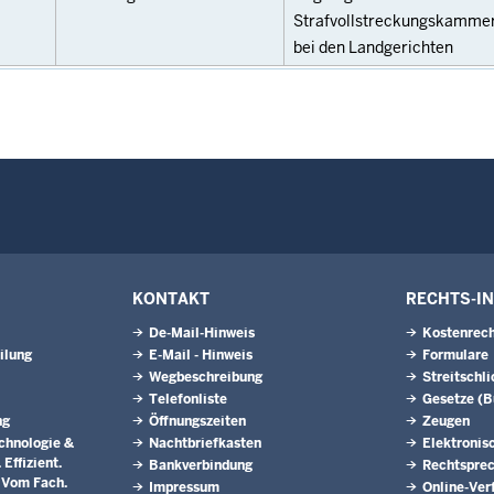
Strafvollstreckungskamme
bei den Landgerichten
KONTAKT
RECHTS-I
De-Mail-Hinweis
Kostenrech
ilung
E-Mail - Hinweis
Formulare
Wegbeschreibung
Streitschl
Telefonliste
Gesetze (
ng
Öffnungszeiten
Zeugen
chnologie &
Nachtbriefkasten
Elektronis
Effizient.
Bankverbindung
Rechtspre
. Vom Fach.
Impressum
Online-Ver