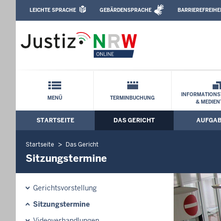
Direkt zum Inhalt
LEICHTE SPRACHE
GEBÄRDENSPRACHE
BARRIEREFREIHE
Leichte Sprache, Gebärdensprachenvideo u
Landgericht Köln: Sitzungstermine
Schnellnavigation mit Volltext-Suche
INFORMATIONS
MENÜ
TERMINBUCHUNG
& MEDIEN
STARTSEITE
DAS GERICHT
AUFGA
Hauptmenü: Hauptnavigation
Startseite
Das Gericht
Sitzungstermine
Gerichtsvorstellung
Sitzungstermine
Videoverhandlungen