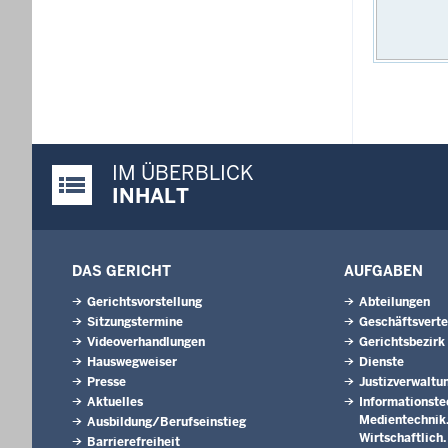
IM ÜBERBLICK
Justiz-Portal im Überblick:
INHALT
DAS GERICHT
AUFGABEN
Gerichtsvorstellung
Abteilungen
Sitzungstermine
Geschäftsverte
Videoverhandlungen
Gerichtsbezirk
Hauswegweiser
Dienste
Presse
Justizverwaltu
Aktuelles
Informationste
Medientechnik. 
Ausbildung/Berufseinstieg
Wirtschaftlich
Barrierefreiheit