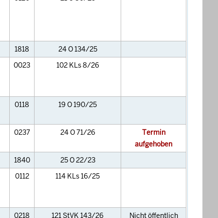
1818
24 O 134/25
0023
102 KLs 8/26
0118
19 O 190/25
0237
24 O 71/26
Termin
aufgehoben
1840
25 O 22/23
0112
114 KLs 16/25
0218
121 StVK 143/26
Nicht öffentlich