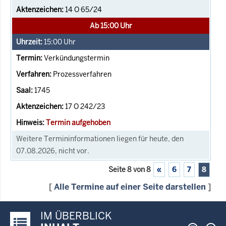
14 O 65/24
Ab 15:00 Uhr
15:00
Uhr
Verkündungstermin
Prozessverfahren
1745
17 O 242/23
Termin aufgehoben
Weitere Termininformationen liegen für heute, den
07.08.2026, nicht vor.
Seite 8 von 8
«
6
7
8
[
Alle Termine auf einer Seite darstellen
]
IM ÜBERBLICK
Justiz-Portal im Überblick: