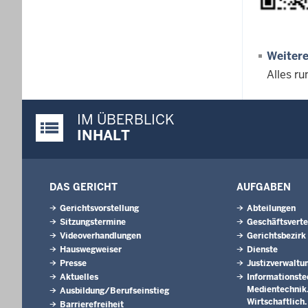
Weitere
Alles r
IM ÜBERBLICK
Justiz-Portal im Überblick:
INHALT
DAS GERICHT
AUFGABEN
Gerichtsvorstellung
Abteilungen
Sitzungstermine
Geschäftsverte
Videoverhandlungen
Gerichtsbezirk
Hauswegweiser
Dienste
Presse
Justizverwaltu
Aktuelles
Informationste
Medientechnik. 
Ausbildung/Berufseinstieg
Wirtschaftlich
Barrierefreiheit