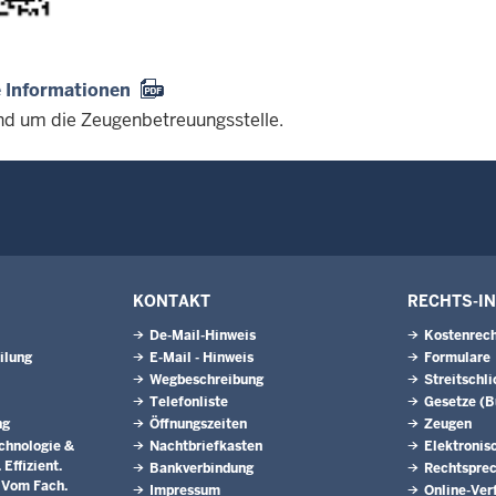
 Informationen
und um die Zeugenbetreuungsstelle.
KONTAKT
RECHTS-I
De-Mail-Hinweis
Kostenrech
ilung
E-Mail - Hinweis
Formulare
Wegbeschreibung
Streitschl
Telefonliste
Gesetze (
ng
Öffnungszeiten
Zeugen
chnologie &
Nachtbriefkasten
Elektronis
Effizient.
Bankverbindung
Rechtspre
. Vom Fach.
Impressum
Online-Ver