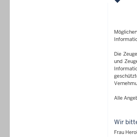
Möglich
Informati
Die Zeuge
und Zeugen
Informat
geschütz
Vernehmu
Alle Ange
Wir bit
Frau Hero