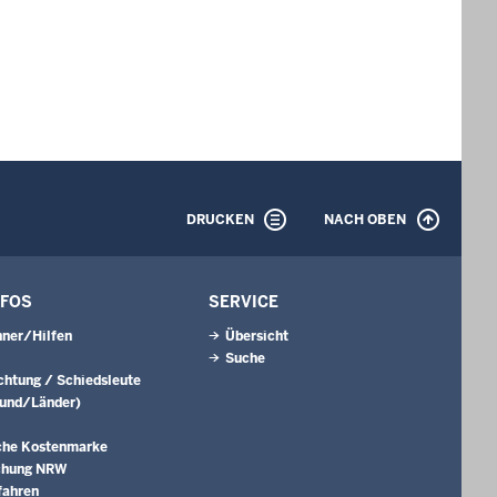
DRUCKEN
NACH OBEN
NFOS
SERVICE
ner/Hilfen
Übersicht
Suche
ichtung / Schiedsleute
Bund/Länder)
che Kostenmarke
chung NRW
fahren