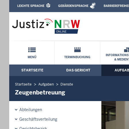
Direkt zum Inhalt
LEICHTE SPRACHE
GEBÄRDENSPRACHE
BARRIEREFREIHE
Leichte Sprache, Gebärdensprachenvideo u
Landgericht Köln: Zeugenbetreuung
Schnellnavigation mit Volltext-Suche
INFORMATIONS
MENÜ
TERMINBUCHUNG
& MEDIEN
STARTSEITE
DAS GERICHT
AUFGA
Hauptmenü: Hauptnavigation
Startseite
Aufgaben
Dienste
Zeugenbetreuung
Abteilungen
Geschäftsverteilung
Gerichtsbezirk