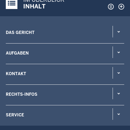
Justiz-Portal im Überblick:
INHALT
DAS GERICHT
AUFGABEN
KONTAKT
RECHTS-INFOS
SERVICE