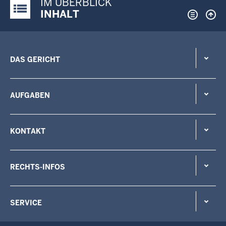
IM ÜBERBLICK
Justiz-Portal im Überblick:
INHALT
DAS GERICHT
AUFGABEN
KONTAKT
RECHTS-INFOS
SERVICE