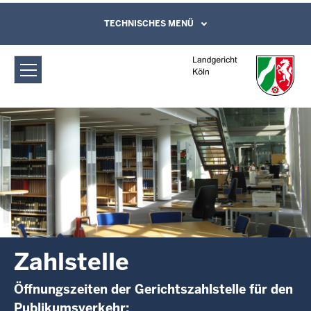
Direkt zum Inhalt
Landgericht Köln: Zahlstelle
TECHNISCHES MENÜ
Leichte Sprache, Gebärdensprachenvideo
und Kontaktformular
Zahlstelle
Öffnungszeiten der Gerichtszahlstelle für den
Publikumsverkehr: