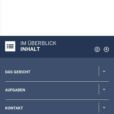
IM ÜBERBLICK
Justiz-Portal im Überblick:
INHALT
DAS GERICHT
AUFGABEN
KONTAKT